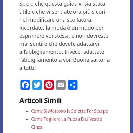
Spero che questa guida vi sia stata
utile e che vi sentiate ora più sicuri
nel modificare una scollatura.
Ricordate, la moda è un modo per
esprimere voi stessi, e non dovreste
mai sentire che dovete adattarvi
all’abbigliamento. Invece, adattate
l’abbigliamento a voi. Buona sartoria
a tutti!
Fa
T
Pi
E
Co
ce
wi
nt
m
n
Articoli Simili
bo
tt
er
ail
di
ok
Come Si Mettono le Solette Per Scarpe
er
es
vi
Come Togliere La Puzza Dai Vestiti
t
di
Cinesi