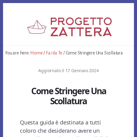
Skip
Skip
Skip
to
to
to
primary
content
footer
sidebar
You are here:
Home
/
Fai da Te
/
Come Stringere Una Scollatura
Aggiornato il
17 Gennaio 2024
Come Stringere Una
Scollatura
Questa guida è destinata a tutti
coloro che desiderano avere un