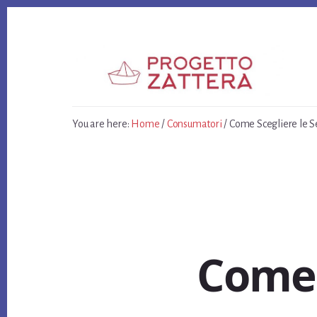
Skip
Skip
Skip
to
to
to
primary
content
footer
sidebar
You are here:
Home
/
Consumatori
/
Come Scegliere le S
Come 