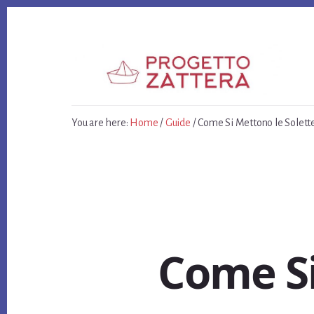
Skip
Skip
Skip
to
to
to
primary
content
footer
sidebar
You are here:
Home
/
Guide
/
Come Si Mettono le Solette
Come Si