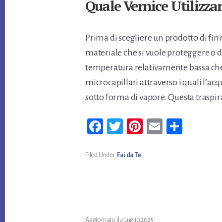
Quale Vernice Utilizzar
Prima di scegliere un prodotto di fi
materiale che si vuole proteggere o de
temperatura relativamente bassa che,
microcapillari attraverso i quali l’a
sotto forma di vapore. Questa traspi
Fa
T
Pi
E
Co
ce
wi
nt
m
n
bo
tt
er
ail
di
Filed Under:
Fai da Te
ok
er
es
vi
t
di
Aggiornato il
4 Luglio 2025