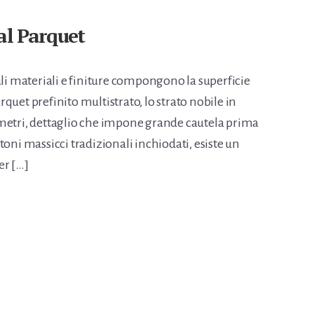
al Parquet
ali materiali e finiture compongono la superficie
quet prefinito multistrato, lo strato nobile in
imetri, dettaglio che impone grande cautela prima
istoni massicci tradizionali inchiodati, esiste un
r […]