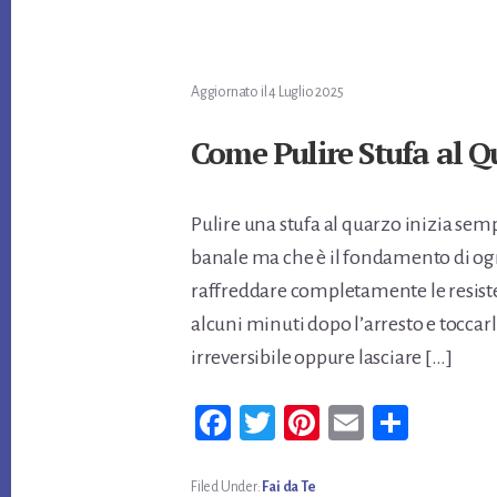
t
di
Aggiornato il
4 Luglio 2025
Come Pulire Stufa al Q
Pulire una stufa al quarzo inizia s
banale ma che è il fondamento di ogni
raffreddare completamente le resisten
alcuni minuti dopo l’arresto e toccar
irreversibile oppure lasciare […]
Fa
T
Pi
E
Co
ce
wi
nt
m
n
bo
tt
er
ail
di
Filed Under:
Fai da Te