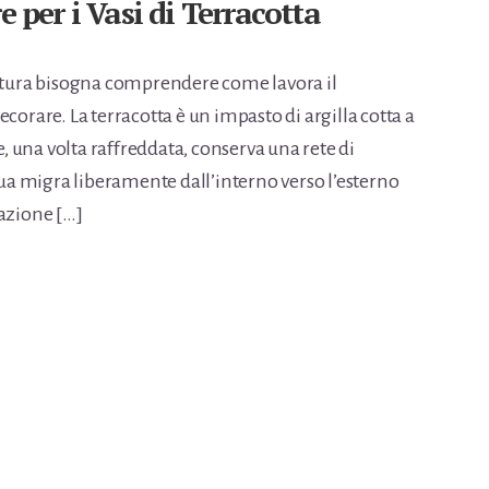
e per i Vasi di Terracotta
nitura bisogna comprendere come lavora il
corare. La terracotta è un impasto di argilla cotta a
 una volta raffreddata, conserva una rete di
cqua migra liberamente dall’interno verso l’esterno
razione […]