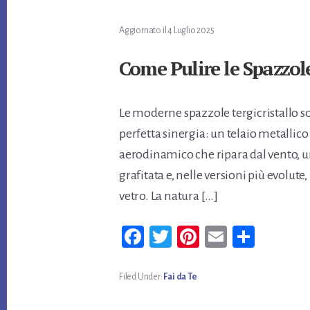
Aggiornato il
4 Luglio 2025
Come Pulire le Spazzole
Le moderne spazzole tergicristallo 
perfetta sinergia: un telaio metallic
aerodinamico che ripara dal vento, u
grafitata e, nelle versioni più evolute, 
vetro. La natura […]
Fa
T
Pi
E
Co
ce
wi
nt
m
n
bo
tt
er
ail
di
Filed Under:
Fai da Te
ok
er
es
vi