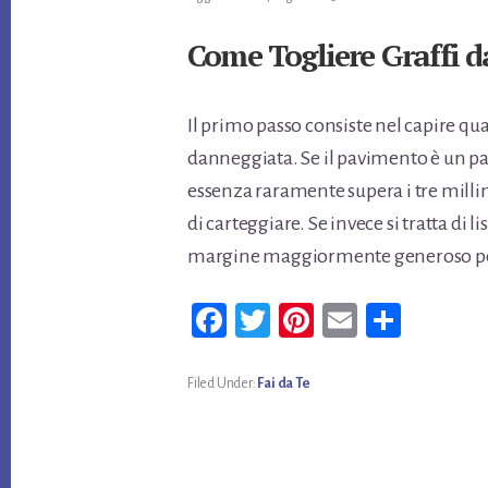
Come Togliere Graffi d
Il primo passo consiste nel capire qu
danneggiata. Se il pavimento è un par
essenza raramente supera i tre mill
di carteggiare. Se invece si tratta di l
margine maggiormente generoso pe
Fa
T
Pi
E
Co
ce
wi
nt
m
n
bo
tt
er
ail
di
Filed Under:
Fai da Te
ok
er
es
vi
t
di