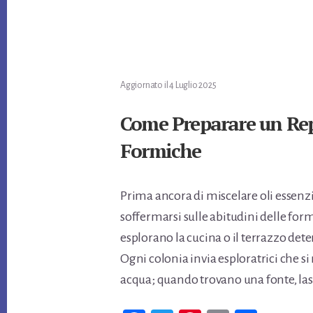
ok
er
es
vi
t
di
Aggiornato il
4 Luglio 2025
Come Preparare un Rep
Formiche
Prima ancora di miscelare oli essenzia
soffermarsi sulle abitudini delle fo
esplorano la cucina o il terrazzo dete
Ogni colonia invia esploratrici che si
acqua; quando trovano una fonte, las