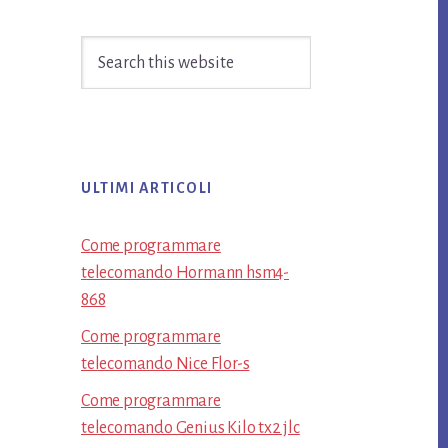
Sidebar
Search
this
website
ULTIMI ARTICOLI
Come programmare
telecomando Hormann​ hsm4-
868​
Come programmare
telecomando Nice Flor-s​
Come programmare
telecomando Genius Kilo tx2 jlc​