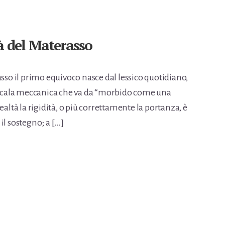
à del Materasso
asso il primo equivoco nasce dal lessico quotidiano,
a scala meccanica che va da “morbido come una
ealtà la rigidità, o più correttamente la portanza, è
il sostegno; a […]