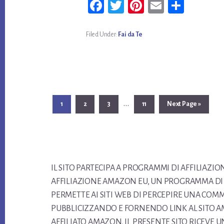
Fa
T
Pi
E
Co
ce
wi
nt
m
n
bo
tt
er
ail
di
Filed Under:
Fai da Te
ok
er
es
vi
t
di
Interim
…
Page
Page
Page
Page
Go
1
2
3
11
Next Page »
to
pages
omitted
Footer
IL SITO PARTECIPA A PROGRAMMI DI AFFILIAZ
AFFILIAZIONE AMAZON EU, UN PROGRAMMA DI 
PERMETTE AI SITI WEB DI PERCEPIRE UNA COM
PUBBLICIZZANDO E FORNENDO LINK AL SITO AM
AFFILIATO AMAZON, IL PRESENTE SITO RICEVE