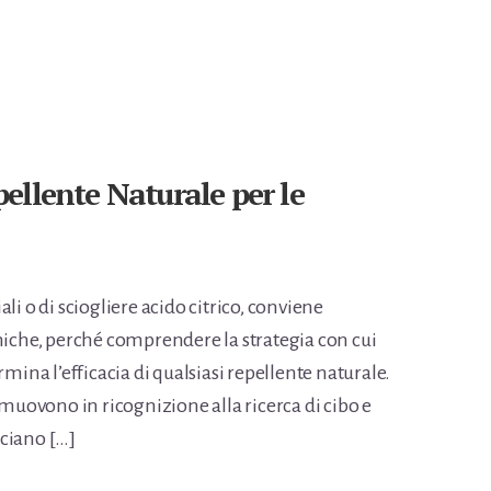
ellente Naturale per le
li o di sciogliere acido citrico, conviene
rmiche, perché comprendere la strategia con cui
rmina l’efficacia di qualsiasi repellente naturale.
 muovono in ricognizione alla ricerca di cibo e
ciano […]