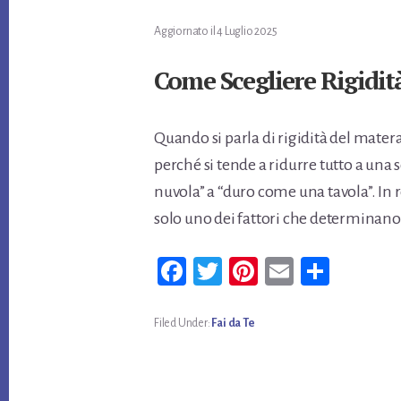
Aggiornato il
4 Luglio 2025
Come Scegliere Rigidit
Quando si parla di rigidità del mater
perché si tende a ridurre tutto a un
nuvola” a “duro come una tavola”. In r
solo uno dei fattori che determinano 
Fa
T
Pi
E
Co
ce
wi
nt
m
n
bo
tt
er
ail
di
Filed Under:
Fai da Te
ok
er
es
vi
t
di