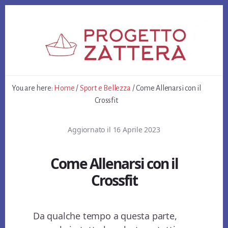
Skip
Skip
Skip
to
to
to
primary
content
footer
sidebar
You are here:
Home
/
Sport e Bellezza
/
Come Allenarsi con il
Crossfit
Aggiornato il
16 Aprile 2023
Come Allenarsi con il
Crossfit
Da qualche tempo a questa parte,