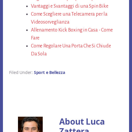
ok
er
es
vi
Vantaggi e Svantaggi di una Spin Bike
t
di
Come Scegliere una Telecamera per la
Videosorveglianza
Allenamento Kick Boxing in Casa - Come
Fare
Come Regolare Una Porta Che Si Chiude
Da Sola
Filed Under:
Sport e Bellezza
About
Luca
Zattera