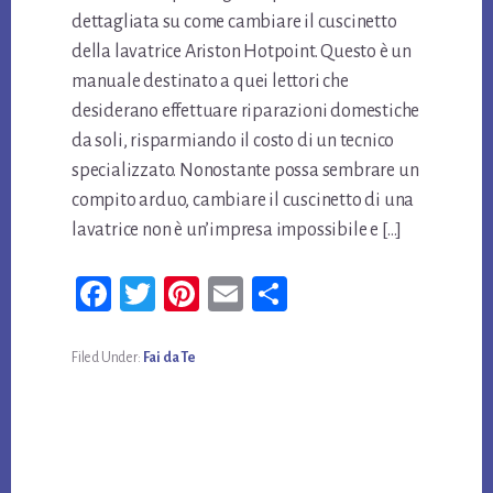
dettagliata su come cambiare il cuscinetto
della lavatrice Ariston Hotpoint. Questo è un
manuale destinato a quei lettori che
desiderano effettuare riparazioni domestiche
da soli, risparmiando il costo di un tecnico
specializzato. Nonostante possa sembrare un
compito arduo, cambiare il cuscinetto di una
lavatrice non è un’impresa impossibile e […]
Fa
T
Pi
E
Co
ce
wi
nt
m
n
bo
tt
er
ail
di
Filed Under:
Fai da Te
ok
er
es
vi
t
di