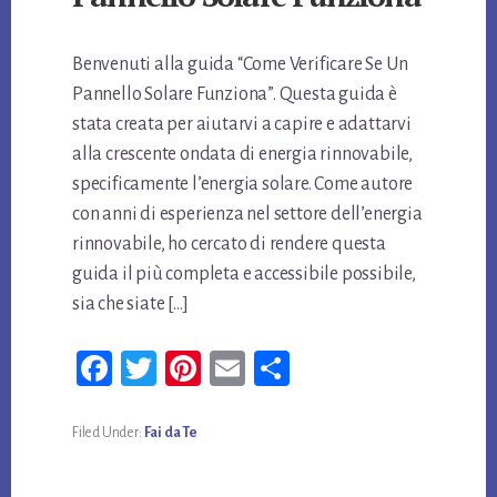
Benvenuti alla guida “Come Verificare Se Un
Pannello Solare Funziona”. Questa guida è
stata creata per aiutarvi a capire e adattarvi
alla crescente ondata di energia rinnovabile,
specificamente l’energia solare. Come autore
con anni di esperienza nel settore dell’energia
rinnovabile, ho cercato di rendere questa
guida il più completa e accessibile possibile,
sia che siate […]
Fa
T
Pi
E
Co
ce
wi
nt
m
n
bo
tt
er
ail
di
Filed Under:
Fai da Te
ok
er
es
vi