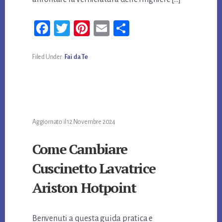
Fa
T
Pi
E
Co
ce
wi
nt
m
n
bo
tt
er
ail
di
Filed Under:
Fai da Te
ok
er
es
vi
t
di
Aggiornato il
12 Novembre 2024
Come Cambiare
Cuscinetto Lavatrice
Ariston Hotpoint
Benvenuti a questa guida pratica e