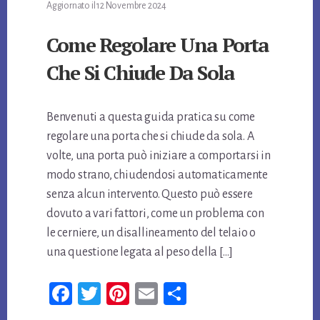
Aggiornato il
12 Novembre 2024
Come Regolare Una Porta
Che Si Chiude Da Sola
Benvenuti a questa guida pratica su come
regolare una porta che si chiude da sola. A
volte, una porta può iniziare a comportarsi in
modo strano, chiudendosi automaticamente
senza alcun intervento. Questo può essere
dovuto a vari fattori, come un problema con
le cerniere, un disallineamento del telaio o
una questione legata al peso della […]
Fa
T
Pi
E
Co
ce
wi
nt
m
n