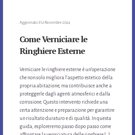
t
di
Aggiornato il
12 Novembre 2024
Come Verniciare le
Ringhiere Esterne
Verniciare le ringhiere esterne è un’operazione
che non solo migliora l’aspetto estetico della
propria abitazione, ma contribuisce anche a
proteggerle dagli agenti atmosferici e dalla
corrosione. Questo intervento richiede una
certa attenzione e preparazione per garantire
un risultato duraturo e di qualità. In questa
guida, esploreremo passo dopo passo come
affrontare la verniciatura delle ringhiere […]