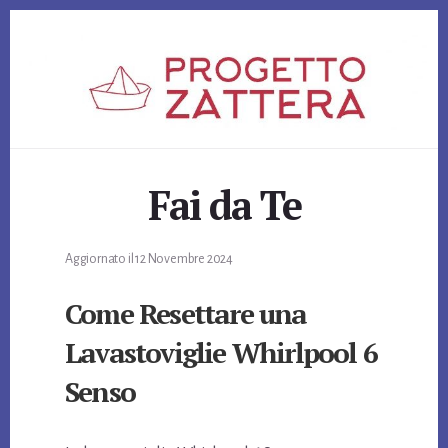
Skip
Skip
Skip
to
to
to
primary
content
footer
sidebar
Fai da Te
Aggiornato il
12 Novembre 2024
Come Resettare una
Lavastoviglie Whirlpool 6
Senso​