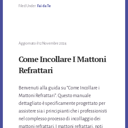
bo
tt
er
ail
di
Filed Under:
Fai da Te
ok
er
es
vi
t
di
Aggiornato il
12 Novembre 2024
Come Incollare I Mattoni
Refrattari
Benvenuti alla guida su “Come Incollare i
Mattoni Refrattari”. Questo manuale
dettagliato è specificamente progettato per
assistere sia i principianti che i professionisti
nel complesso processo di incollaggio dei
mattoni refrattari. I mattoni refrattari, noti