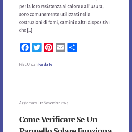
per la loro resistenza al calore e all’usura,
sono comunemente utilizzati nelle
costruzioni di forni, camini e altri dispositivi
che […]
Fa
T
Pi
E
Co
ce
wi
nt
m
n
bo
tt
er
ail
di
Filed Under:
Fai da Te
ok
er
es
vi
t
di
Aggiornato il
12 Novembre 2024
Come Verificare Se Un
Pannello Solare Funziona