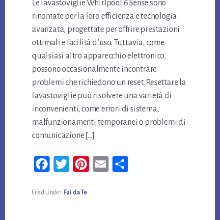
Le lavastoviglie Whirlpool 6 Sense sono
rinomate per la loro efficienza e tecnologia
avanzata, progettate per offrire prestazioni
ottimali e facilità d’uso. Tuttavia, come
qualsiasi altro apparecchio elettronico,
possono occasionalmente incontrare
problemi che richiedono un reset. Resettare la
lavastoviglie può risolvere una varietà di
inconvenienti, come errori di sistema,
malfunzionamenti temporanei o problemi di
comunicazione […]
Fa
T
Pi
E
Co
ce
wi
nt
m
n
bo
tt
er
ail
di
Filed Under:
Fai da Te
ok
er
es
vi