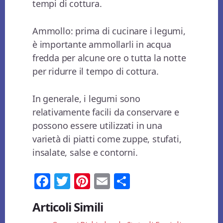
tempi di cottura.
Ammollo: prima di cucinare i legumi,
è importante ammollarli in acqua
fredda per alcune ore o tutta la notte
per ridurre il tempo di cottura.
In generale, i legumi sono
relativamente facili da conservare e
possono essere utilizzati in una
varietà di piatti come zuppe, stufati,
insalate, salse e contorni.
Fa
T
Pi
E
Co
ce
wi
nt
m
n
Articoli Simili
bo
tt
er
ail
di