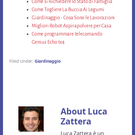
ok
Come si Richiedere lo Stato di Famiglia
er
es
vi
Come Togliere La Buccia Ai Legumi
t
di
Giardinaggio - Cosa Sono le Lavorazioni
Migliori Robot Aspirapolvere per Casa
Come programmare telecomando
Genius Echo tx4​
Filed Under:
Giardinaggio
About
Luca
Zattera
Luca Zattera è un