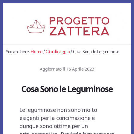
Skip
Skip
Skip
to
to
to
primary
content
footer
sidebar
You are here:
Home
/
Giardinaggio
/
Cosa Sono le Leguminose
Aggiornato il
16 Aprile 2023
Cosa Sono le Leguminose
Le leguminose non sono molto
esigenti per la concimazione e
dunque sono ottime per un
orto domestico. Per farle ben crescere