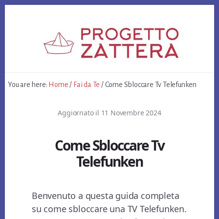
Skip
Skip
Skip
to
to
to
primary
content
footer
sidebar
You are here:
Home
/
Fai da Te
/
Come Sbloccare Tv Telefunken
Aggiornato il
11 Novembre 2024
Come Sbloccare Tv
Telefunken
Benvenuto a questa guida completa
su come sbloccare una TV Telefunken.