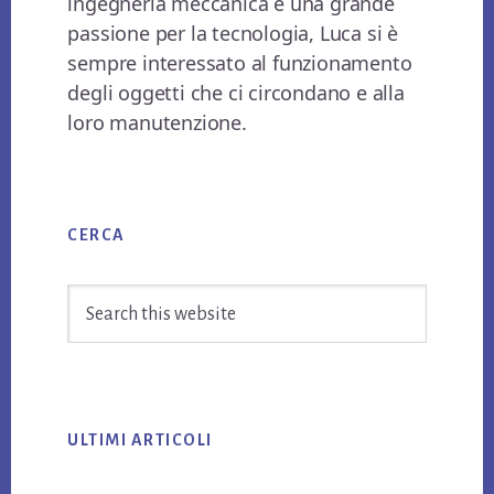
ingegneria meccanica e una grande
passione per la tecnologia, Luca si è
sempre interessato al funzionamento
degli oggetti che ci circondano e alla
loro manutenzione.
Primary
CERCA
Sidebar
Search
this
website
ULTIMI ARTICOLI