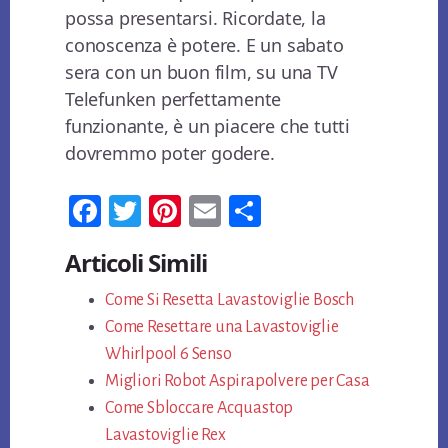
possa presentarsi. Ricordate, la
conoscenza è potere. E un sabato
sera con un buon film, su una TV
Telefunken perfettamente
funzionante, è un piacere che tutti
dovremmo poter godere.
Fa
T
Pi
E
Co
ce
wi
nt
m
n
Articoli Simili
bo
tt
er
ail
di
ok
Come Si Resetta Lavastoviglie Bosch
er
es
vi
Come Resettare una Lavastoviglie
t
di
Whirlpool 6 Senso​
Migliori Robot Aspirapolvere per Casa
Come Sbloccare Acquastop
Lavastoviglie Rex