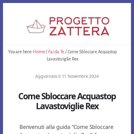
Skip
Skip
Skip
to
to
to
primary
content
footer
sidebar
You are here:
Home
/
Fai da Te
/
Come Sbloccare Acquastop
Lavastoviglie Rex
Aggiornato il
11 Novembre 2024
Come Sbloccare Acquastop
Lavastoviglie Rex
Benvenuti alla guida “Come Sbloccare