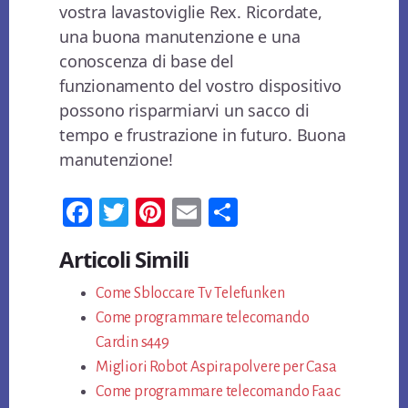
vostra lavastoviglie Rex. Ricordate,
una buona manutenzione e una
conoscenza di base del
funzionamento del vostro dispositivo
possono risparmiarvi un sacco di
tempo e frustrazione in futuro. Buona
manutenzione!
Fa
T
Pi
E
Co
ce
wi
nt
m
n
Articoli Simili
bo
tt
er
ail
di
ok
Come Sbloccare Tv Telefunken
er
es
vi
Come programmare telecomando
t
di
Cardin​ s449​
Migliori Robot Aspirapolvere per Casa
Come programmare telecomando Faac