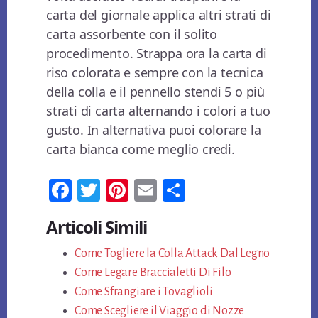
carta del giornale applica altri strati di
carta assorbente con il solito
procedimento. Strappa ora la carta di
riso colorata e sempre con la tecnica
della colla e il pennello stendi 5 o più
strati di carta alternando i colori a tuo
gusto. In alternativa puoi colorare la
carta bianca come meglio credi.
Fa
T
Pi
E
Co
ce
wi
nt
m
n
Articoli Simili
bo
tt
er
ail
di
ok
Come Togliere la Colla Attack Dal Legno
er
es
vi
Come Legare Braccialetti Di Filo
t
di
Come Sfrangiare i Tovaglioli
Come Scegliere il Viaggio di Nozze