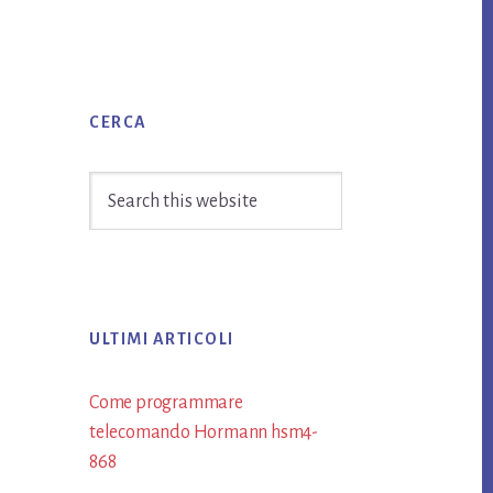
Primary
CERCA
Sidebar
Search
this
website
ULTIMI ARTICOLI
Come programmare
telecomando Hormann​ hsm4-
868​