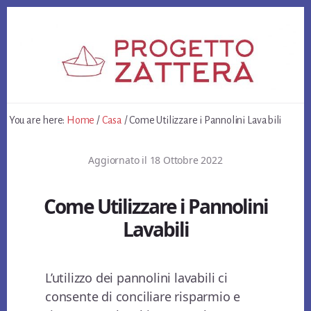
Skip
Skip
Skip
to
to
to
primary
content
footer
sidebar
You are here:
Home
/
Casa
/
Come Utilizzare i Pannolini Lavabili
Aggiornato il
18 Ottobre 2022
Come Utilizzare i Pannolini
Lavabili
L’utilizzo dei pannolini lavabili ci
consente di conciliare risparmio e