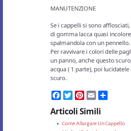
MANUTENZIONE
Se i cappelli si sono affloscia
di gomma lacca quasi incolore, 
spalmandola con un pennello.
Per ravvivare i colori delle pagl
un panno, anche questo scuro, i
acqua ( 1 parte), poi lucidatel
scuro.
Fa
T
Pi
E
Co
ce
wi
nt
m
n
Articoli Simili
bo
tt
er
ail
di
ok
er
es
vi
Come Allargare Un Cappello