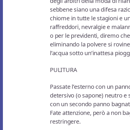
degli arbitri della moda di rila
sebbene siano una difesa razio
chiome in tutte le stagioni e u
raffreddori, nevralgie e malanni
o per le previdenti, diremo ch
eliminando la polvere si rovi
l’acqua sotto un’inattesa pioggi
PULITURA
Passate l’esterno con un pann
detersivo (o sapone) neutro e 
con un secondo panno bagnato 
Fate attenzione, però a non ba
restringere.