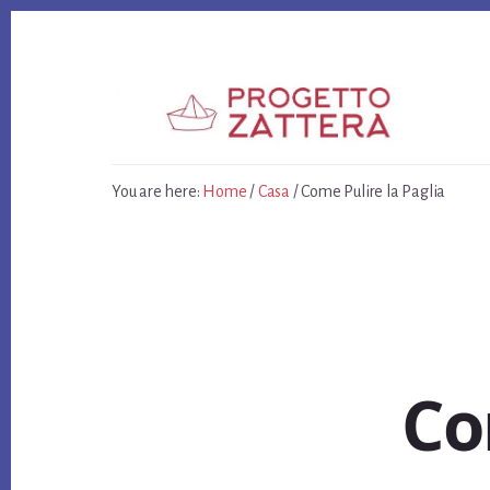
Skip
Skip
Skip
to
to
to
primary
content
footer
sidebar
You are here:
Home
/
Casa
/
Come Pulire la Paglia
Co