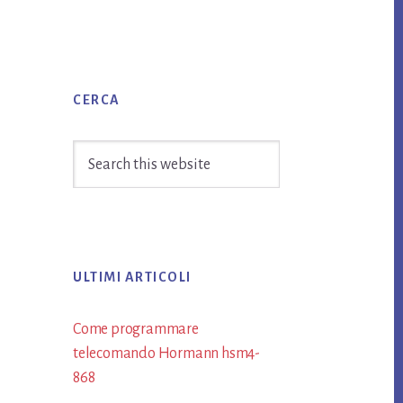
Primary
CERCA
Sidebar
Search
this
website
ULTIMI ARTICOLI
Come programmare
telecomando Hormann​ hsm4-
868​