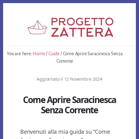
Skip
Skip
Skip
to
to
to
primary
content
footer
sidebar
You are here:
Home
/
Guide
/
Come Aprire Saracinesca Senza
Corrente
Aggiornato il
12 Novembre 2024
Come Aprire Saracinesca
Senza Corrente
Benvenuti alla mia guida su “Come