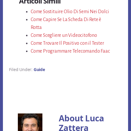
Articoli Simili
bo
tt
er
ail
di
ok
Come Sostituire Olio Di Semi Nei Dolci
er
es
vi
Come Capire Se La Scheda Di Rete è
t
di
Rotta
Come Scegliere un Videocitofono
Come Trovare Il Positivo con il Tester
Come Programmare Telecomando Faac
Filed Under:
Guide
About
Luca
Zattera