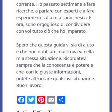
corrente. Ho passato settimane a fare
ricerche, a parlare con esperti e a fare
esperimenti sulla mia saracinesca. E
ora, sono orgoglioso di condividere
con voi tutto ciò che ho imparato.
Spero che questa guida vi sia di aiuto
e che non dobbiate mai trovarvi nella
mia stessa situazione. Ricordatevi
sempre che la conoscenza è potere e
che, con le giuste informazioni,
potete affrontare qualsiasi situazione.
Buon lavoro!
Fa
T
Pi
E
Co
ce
wi
nt
m
n