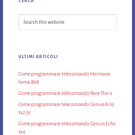
CERCA
Sidebar
Search
this
website
ULTIMI ARTICOLI
Come programmare telecomando Hormann​
hsm4-868​
Come programmare telecomando Nice Flor-s​
Come programmare telecomando Genius Kilo
tx2 jlc​
Come programmare telecomando Genius Echo
tx4​