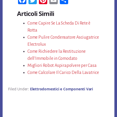
ce
wi
nt
m
n
Articoli Simili
bo
tt
er
ail
di
ok
Come Capire Se La Scheda Di Rete è
er
es
vi
Rotta
t
di
Come Pulire Condensatore Asciugatrice
Electrolux
Come Richiedere la Restituzione
dell'Immobile in Comodato
Migliori Robot Aspirapolvere per Casa
Come Calcolare Il Carico Della Lavatrice
Filed Under:
Elettrodomestici e Componenti Vari