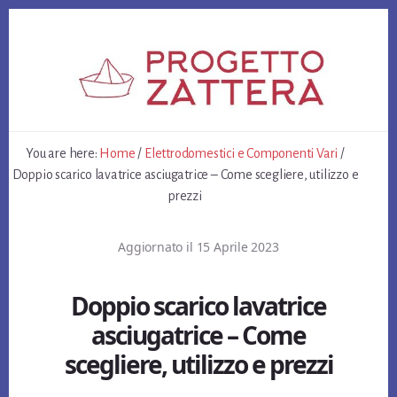
Skip
Skip
Skip
to
to
to
primary
content
footer
sidebar
You are here:
Home
/
Elettrodomestici e Componenti Vari
/
Doppio scarico lavatrice asciugatrice – Come scegliere, utilizzo e
prezzi
Aggiornato il
15 Aprile 2023
Doppio scarico lavatrice
asciugatrice – Come
scegliere, utilizzo e prezzi