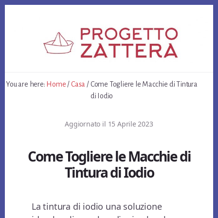
Skip
Skip
Skip
to
to
to
primary
content
footer
sidebar
You are here:
Home
/
Casa
/
Come Togliere le Macchie di Tintura
di Iodio
Aggiornato il
15 Aprile 2023
Come Togliere le Macchie di
Tintura di Iodio
La tintura di iodio una soluzione