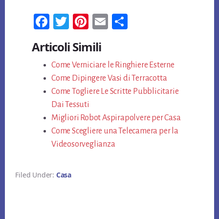
Fa
T
Pi
E
Co
ce
wi
nt
m
n
Articoli Simili
bo
tt
er
ail
di
ok
Come Verniciare le Ringhiere Esterne
er
es
vi
Come Dipingere Vasi di Terracotta
t
di
Come Togliere Le Scritte Pubblicitarie
Dai Tessuti
Migliori Robot Aspirapolvere per Casa
Come Scegliere una Telecamera per la
Videosorveglianza
Filed Under:
Casa